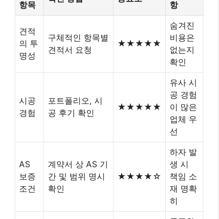
항목
항
숨겨진
견적
구체적인 항목별
비용은
의 투
★★★★★
견적서 요청
없는지
명성
확인
유사 시
공 경험
시공
포트폴리오, 시
★★★★★
이 많은
경험
공 후기 확인
업체 우
선
하자 발
AS
계약서 상 AS 기
생 시
보증
간 및 범위 명시
★★★★☆
책임 소
조건
확인
재 명확
히