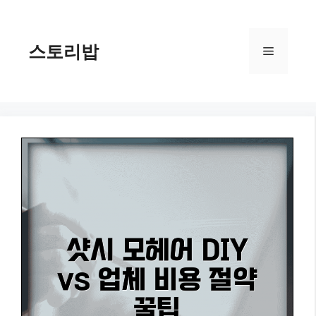
컨
텐
츠
스토리밥
메
로
건
너
뉴
뛰
기