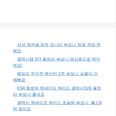
삼성 에센셜 피벗 모니터 써보니 듀얼 작업 편
해요
갤럭시탭 S11 울트라 써보니 영상용으로 딱이
에요!
헤일리 무지주 벽선반 2주 써보니 실물이 더
예뻐요
ESR 할로락 맥세이프 케이스 갤럭시S26 울트
라 써보니 좋네요
갤럭시 맥세이프 케이스 초슬림 써보니, 폴드6
딱 맞아요