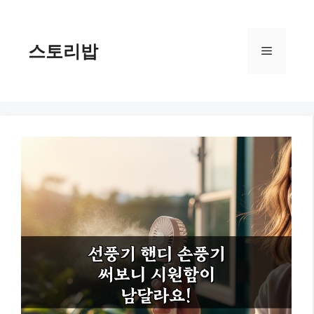
컨
텐
츠
스토리밥
메
로
건
너
뉴
뛰
기