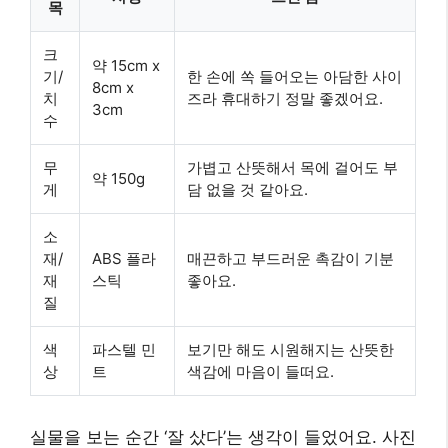
목
크
약 15cm x
기/
한 손에 쏙 들어오는 아담한 사이
8cm x
치
즈라 휴대하기 정말 좋겠어요.
3cm
수
무
가볍고 산뜻해서 목에 걸어도 부
약 150g
게
담 없을 것 같아요.
소
재/
ABS 플라
매끈하고 부드러운 촉감이 기분
재
스틱
좋아요.
질
색
파스텔 민
보기만 해도 시원해지는 산뜻한
상
트
색감에 마음이 들떠요.
실물을 보는 순간 ‘잘 샀다’는 생각이 들었어요. 사진