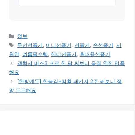
카
정보
테
태
무선선풍기
,
미니선풍기
,
선풍기
,
손선풍기
,
시
고
그
원한
,
여름필수템
,
핸디선풍기
,
휴대용선풍기
리
갤럭시 버즈3 프로 한 달 써보니 음질 완전 만족
해요
[한방에듀] 한능검+컴활 패키지 2주 써보니 정
말 든든해요