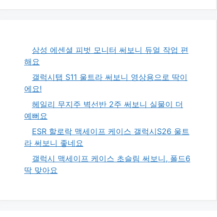
삼성 에센셜 피벗 모니터 써보니 듀얼 작업 편
해요
갤럭시탭 S11 울트라 써보니 영상용으로 딱이
에요!
헤일리 무지주 벽선반 2주 써보니 실물이 더
예뻐요
ESR 할로락 맥세이프 케이스 갤럭시S26 울트
라 써보니 좋네요
갤럭시 맥세이프 케이스 초슬림 써보니, 폴드6
딱 맞아요