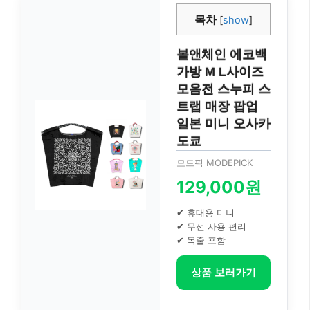
목차
[
show
]
볼앤체인 에코백
가방 M L사이즈
모음전 스누피 스
트랩 매장 팝업
일본 미니 오사카
도쿄
모드픽 MODEPICK
129,000원
✔ 휴대용 미니
✔ 무선 사용 편리
✔ 목줄 포함
상품 보러가기