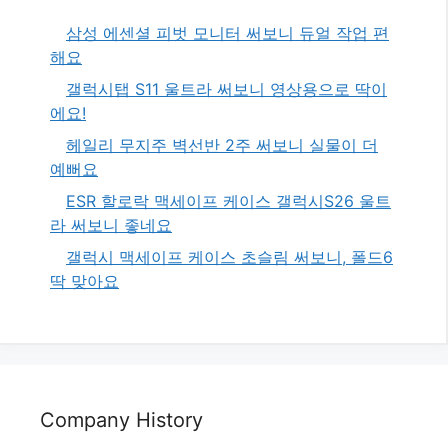
삼성 에센셜 피벗 모니터 써보니 듀얼 작업 편
해요
갤럭시탭 S11 울트라 써보니 영상용으로 딱이
에요!
헤일리 무지주 벽선반 2주 써보니 실물이 더
예뻐요
ESR 할로락 맥세이프 케이스 갤럭시S26 울트
라 써보니 좋네요
갤럭시 맥세이프 케이스 초슬림 써보니, 폴드6
딱 맞아요
Company History