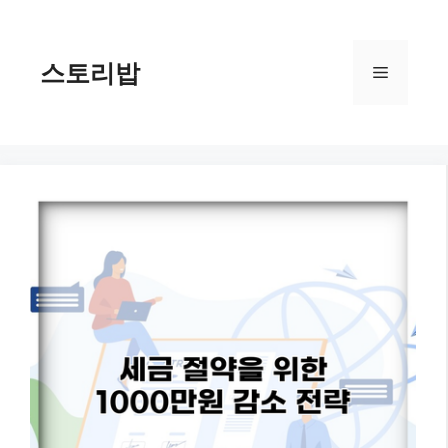
컨
텐
츠
스토리밥
메
로
건
너
뉴
뛰
기