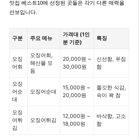
맛집 베스트10에 선정된 곳들은 각기 다른 매력을
선보입니다.
가격대 (1인
구분
주요 메뉴
특징
분 기준)
오징어회,
오징
20,000원 ~
신선함, 푸짐
해산물 모
어회
30,000원
함
듬
오징
15,000원 ~
쫄깃한 식감,
어순
오징어순대
20,000원
속이 꽉 참
대
오징
12,000원 ~
바삭함, 고소
어튀
오징어튀김
18,000원
함
김