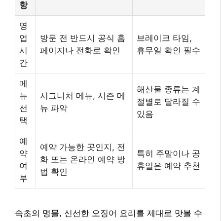
항
영
업
방문 전 반드시 공식 홈
브레이크 타임,
시
페이지나 전화로 확인
휴무일 확인 필수
간
메
해산물 종류는 계
뉴
시그니처 메뉴, 시즌 메
절별로 달라질 수
선
뉴 파악
있음
택
예
예약 가능한 곳인지, 전
약
특히 주말이나 공
화 또는 온라인 예약 방
여
휴일은 예약 추천
법 확인
부
속초의 명물, 신선한 오징어 요리를 제대로 맛볼 수