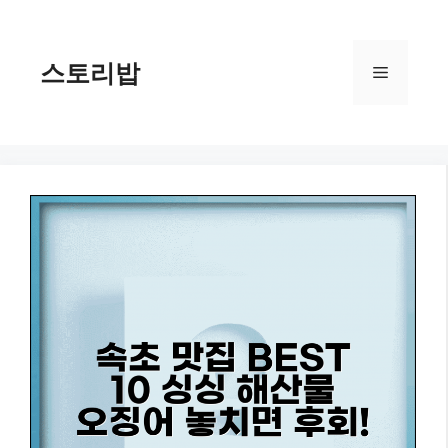
컨
텐
츠
스토리밥
메
로
건
너
뉴
뛰
기