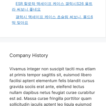
ESR 할로락 맥세이프 케이스 갤럭시S26 울트
라 써보니 좋네요
갤럭시 맥세이프 케이스 초슬림 써보니, 폴드6
딱 맞아요
Company History
Vivamus integer non suscipit taciti mus etiam
at primis tempor sagittis sit, euismod libero
facilisi aptent elementum felis blandit cursus
gravida sociis erat ante, eleifend lectus
nullam dapibus netus feugiat curae curabitur
est ad. Massa curae fringilla porttitor quam
sollicitudin iaculis aptent leo ligula euismod