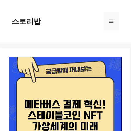
컨
텐
츠
스토리밥
메
로
건
너
뉴
뛰
기