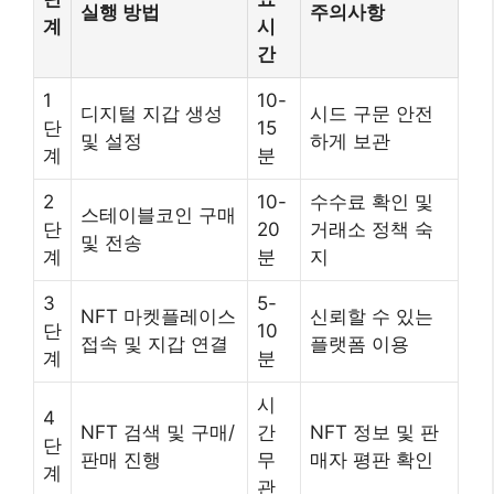
실행 방법
주의사항
계
시
간
1
10-
디지털 지갑 생성
시드 구문 안전
단
15
및 설정
하게 보관
계
분
2
10-
수수료 확인 및
스테이블코인 구매
단
20
거래소 정책 숙
및 전송
계
분
지
3
5-
NFT 마켓플레이스
신뢰할 수 있는
단
10
접속 및 지갑 연결
플랫폼 이용
계
분
시
4
NFT 검색 및 구매/
간
NFT 정보 및 판
단
판매 진행
무
매자 평판 확인
계
관