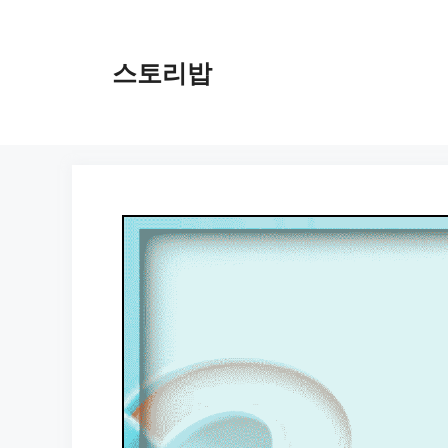
컨
텐
츠
스토리밥
로
건
너
뛰
기