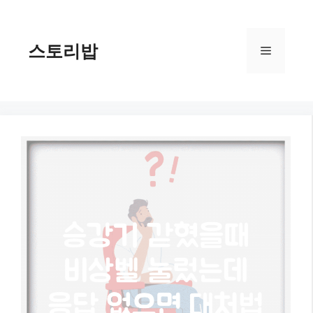
컨
텐
츠
스토리밥
메
로
건
너
뉴
뛰
기