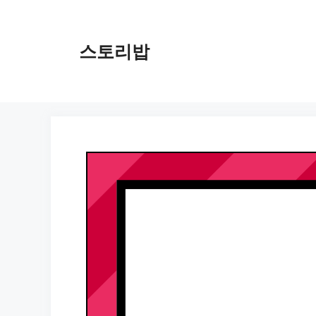
컨
텐
츠
스토리밥
로
건
너
뛰
기