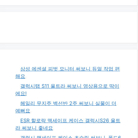
삼성 에센셜 피벗 모니터 써보니 듀얼 작업 편
해요
갤럭시탭 S11 울트라 써보니 영상용으로 딱이
에요!
헤일리 무지주 벽선반 2주 써보니 실물이 더
예뻐요
ESR 할로락 맥세이프 케이스 갤럭시S26 울트
라 써보니 좋네요
갤럭시 맥세이프 케이스 초슬림 써보니, 폴드6