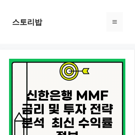
컨
텐
츠
스토리밥
메
로
건
너
뉴
뛰
기