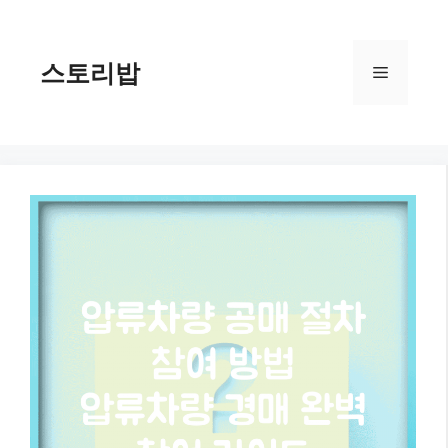
컨
텐
츠
스토리밥
메
로
건
너
뉴
뛰
기