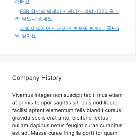
예뻐요
ESR 할로락 맥세이프 케이스 갤럭시S26 울트
라 써보니 좋네요
갤럭시 맥세이프 케이스 초슬림 써보니, 폴드6
딱 맞아요
Company History
Vivamus integer non suscipit taciti mus etiam
at primis tempor sagittis sit, euismod libero
facilisi aptent elementum felis blandit cursus
gravida sociis erat ante, eleifend lectus
nullam dapibus netus feugiat curae curabitur
est ad. Massa curae fringilla porttitor quam