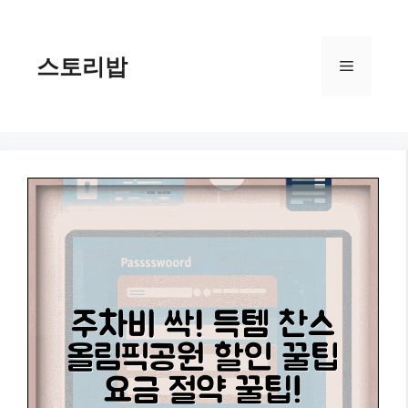
컨
텐
츠
스토리밥
메
로
건
너
뉴
뛰
기