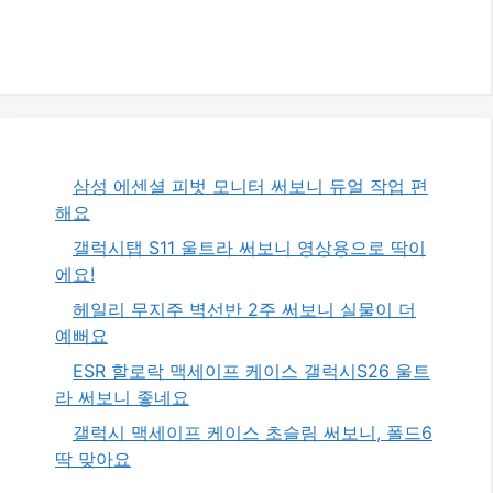
삼성 에센셜 피벗 모니터 써보니 듀얼 작업 편
해요
갤럭시탭 S11 울트라 써보니 영상용으로 딱이
에요!
헤일리 무지주 벽선반 2주 써보니 실물이 더
예뻐요
ESR 할로락 맥세이프 케이스 갤럭시S26 울트
라 써보니 좋네요
갤럭시 맥세이프 케이스 초슬림 써보니, 폴드6
딱 맞아요