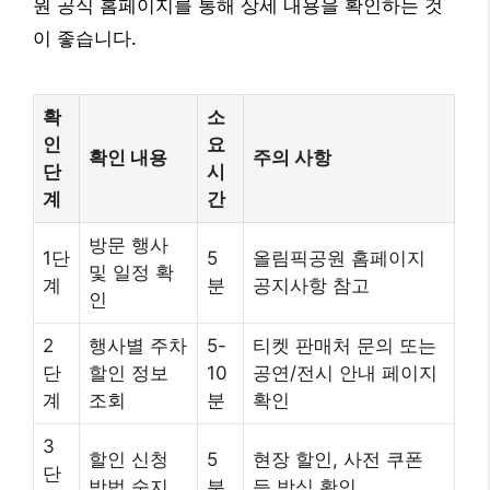
원 공식 홈페이지를 통해 상세 내용을 확인하는 것
이 좋습니다.
확
소
인
요
확인 내용
주의 사항
단
시
계
간
방문 행사
1단
5
올림픽공원 홈페이지
및 일정 확
계
분
공지사항 참고
인
2
행사별 주차
5-
티켓 판매처 문의 또는
단
할인 정보
10
공연/전시 안내 페이지
계
조회
분
확인
3
할인 신청
5
현장 할인, 사전 쿠폰
단
방법 숙지
분
등 방식 확인