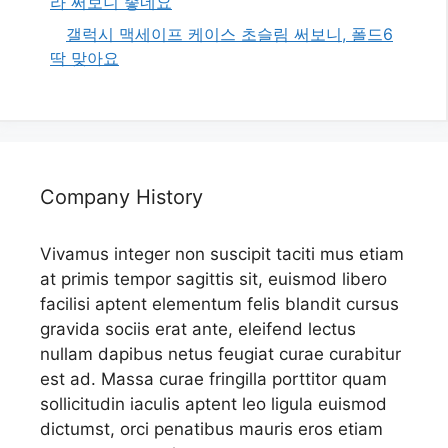
라 써보니 좋네요
갤럭시 맥세이프 케이스 초슬림 써보니, 폴드6
딱 맞아요
Company History
Vivamus integer non suscipit taciti mus etiam
at primis tempor sagittis sit, euismod libero
facilisi aptent elementum felis blandit cursus
gravida sociis erat ante, eleifend lectus
nullam dapibus netus feugiat curae curabitur
est ad. Massa curae fringilla porttitor quam
sollicitudin iaculis aptent leo ligula euismod
dictumst, orci penatibus mauris eros etiam