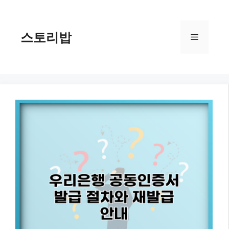
컨
텐
츠
스토리밥
메
로
건
너
뉴
뛰
기