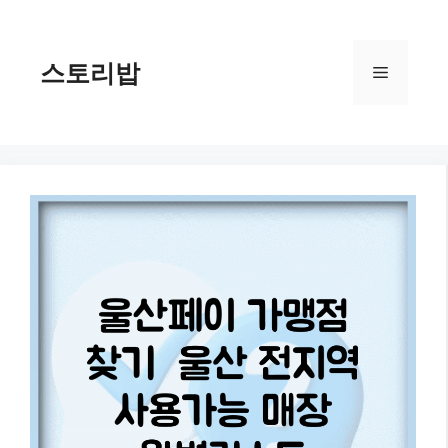
컨
텐
츠
스토리밥
메
로
건
너
뉴
뛰
기