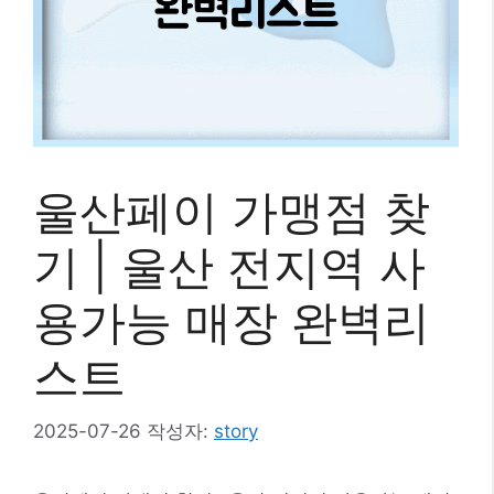
울산페이 가맹점 찾
기 | 울산 전지역 사
용가능 매장 완벽리
스트
2025-07-26
작성자:
story