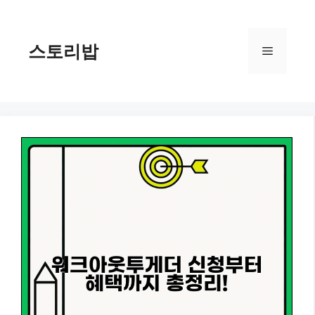
컨
텐
츠
스토리밥
메
로
건
너
뉴
뛰
기