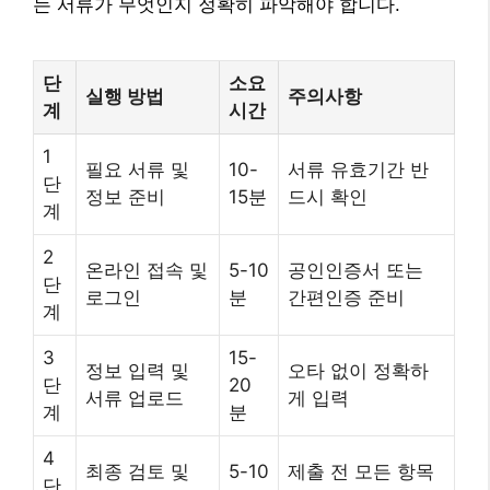
는 서류가 무엇인지 정확히 파악해야 합니다.
단
소요
실행 방법
주의사항
계
시간
1
필요 서류 및
10-
서류 유효기간 반
단
정보 준비
15분
드시 확인
계
2
온라인 접속 및
5-10
공인인증서 또는
단
로그인
분
간편인증 준비
계
3
15-
정보 입력 및
오타 없이 정확하
단
20
서류 업로드
게 입력
계
분
4
최종 검토 및
5-10
제출 전 모든 항목
단