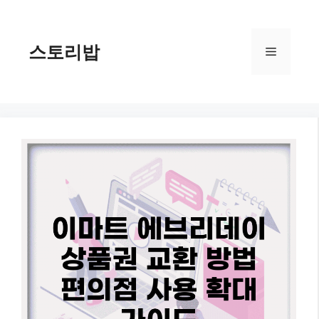
컨
텐
츠
스토리밥
메
로
건
너
뉴
뛰
기