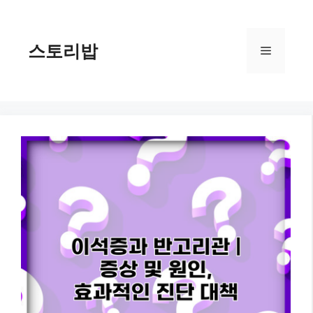
컨
텐
츠
스토리밥
메
로
건
너
뉴
뛰
기