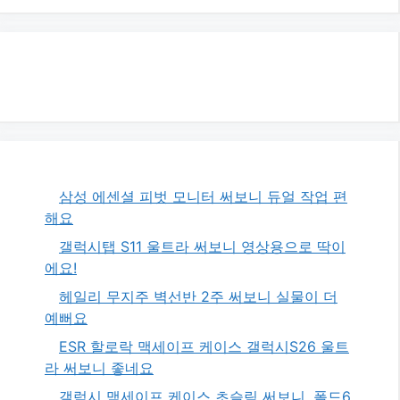
삼성 에센셜 피벗 모니터 써보니 듀얼 작업 편
해요
갤럭시탭 S11 울트라 써보니 영상용으로 딱이
에요!
헤일리 무지주 벽선반 2주 써보니 실물이 더
예뻐요
ESR 할로락 맥세이프 케이스 갤럭시S26 울트
라 써보니 좋네요
갤럭시 맥세이프 케이스 초슬림 써보니, 폴드6