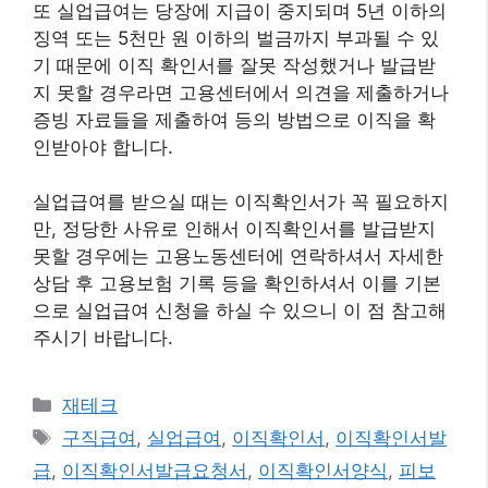
또 실업급여는 당장에 지급이 중지되며 5년 이하의
징역 또는 5천만 원 이하의 벌금까지 부과될 수 있
기 때문에 이직 확인서를 잘못 작성했거나 발급받
지 못할 경우라면 고용센터에서 의견을 제출하거나
증빙 자료들을 제출하여 등의 방법으로 이직을 확
인받아야 합니다.
실업급여를 받으실 때는 이직확인서가 꼭 필요하지
만, 정당한 사유로 인해서 이직확인서를 발급받지
못할 경우에는 고용노동센터에 연락하셔서 자세한
상담 후 고용보험 기록 등을 확인하셔서 이를 기본
으로 실업급여 신청을 하실 수 있으니 이 점 참고해
주시기 바랍니다.
카
재테크
테
태
구직급여
,
실업급여
,
이직확인서
,
이직확인서발
고
그
급
,
이직확인서발급요청서
,
이직확인서양식
,
피보
리