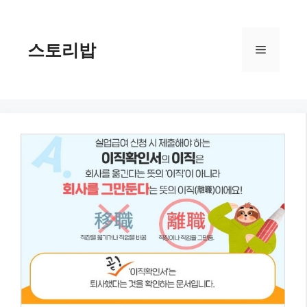
컨
텐
츠
스토리밥
메
로
건
너
뉴
뛰
기