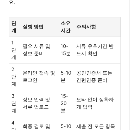
요.
단
소요
실행 방법
주의사항
계
시간
1
필요 서류 및
10-
서류 유효기간 반
단
정보 준비
15분
드시 확인
계
2
온라인 접속 및
5-10
공인인증서 또는
단
로그인
분
간편인증 준비
계
3
15-
정보 입력 및
오타 없이 정확하
단
20
서류 업로드
게 입력
계
분
4
최종 검토 및
5-10
제출 전 모든 항목