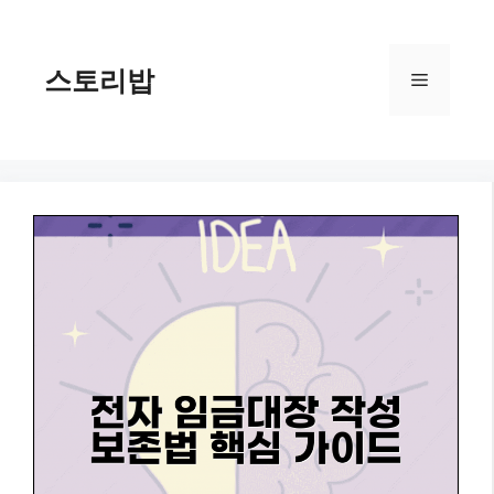
컨
텐
츠
스토리밥
메
로
건
너
뉴
뛰
기