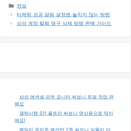
카
정보
테
티케팅 성공 알림 설정법 놓치지 않는 방법
고
삼성 계정 탈퇴 영구 삭제 방법 완벽 가이드
리
삼성 에센셜 피벗 모니터 써보니 듀얼 작업 편
해요
갤럭시탭 S11 울트라 써보니 영상용으로 딱이
에요!
헤일리 무지주 벽선반 2주 써보니 실물이 더