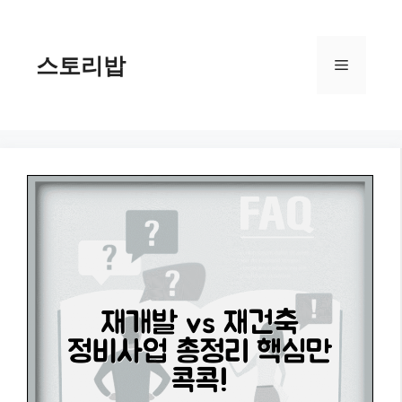
컨
텐
츠
스토리밥
메
로
건
너
뉴
뛰
기