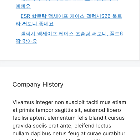
예뻐요
ESR 할로락 맥세이프 케이스 갤럭시S26 울트
라 써보니 좋네요
갤럭시 맥세이프 케이스 초슬림 써보니, 폴드6
딱 맞아요
Company History
Vivamus integer non suscipit taciti mus etiam
at primis tempor sagittis sit, euismod libero
facilisi aptent elementum felis blandit cursus
gravida sociis erat ante, eleifend lectus
nullam dapibus netus feugiat curae curabitur