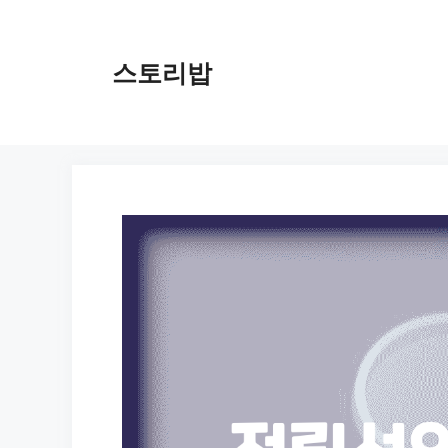
컨
텐
츠
스토리밥
로
건
너
뛰
기