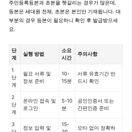
주민등록등본과 초본을 헷갈리는 경우가 많은데,
등본은 세대원 전체, 초본은 본인만 기재됩니다. 대
부분의 경우 등본이 필요하니 확인 후 발급받으세
요.
단
소요
실행 방법
주의사항
계
시간
1
필요 서류 및
10-
서류 유효기간 반
단
정보 준비
15분
드시 확인
계
2
온라인 접속 및
5-10
공인인증서 또는
단
로그인
분
간편인증 준비
계
3
15-
정보 입력 및
오타 없이 정확하
단
20