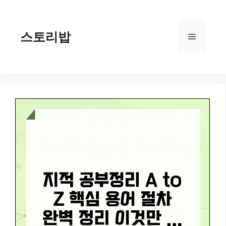
컨
텐
츠
스토리밥
메
로
건
너
뉴
뛰
기