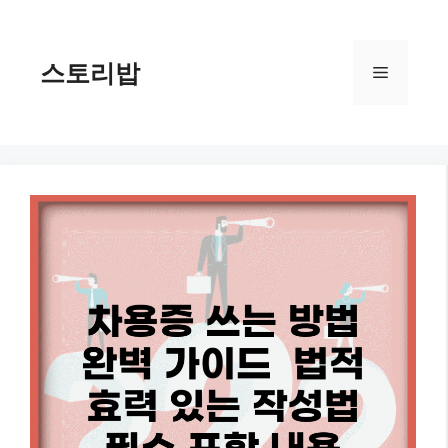
컨
텐
츠
스토리밥
메
로
건
너
뉴
뛰
기