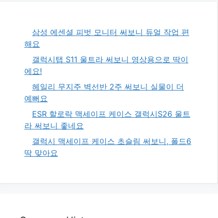
삼성 에센셜 피벗 모니터 써보니 듀얼 작업 편
해요
갤럭시탭 S11 울트라 써보니 영상용으로 딱이
에요!
헤일리 무지주 벽선반 2주 써보니 실물이 더
예뻐요
ESR 할로락 맥세이프 케이스 갤럭시S26 울트
라 써보니 좋네요
갤럭시 맥세이프 케이스 초슬림 써보니, 폴드6
딱 맞아요