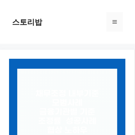
컨
텐
츠
스토리밥
메
로
건
너
뉴
뛰
기