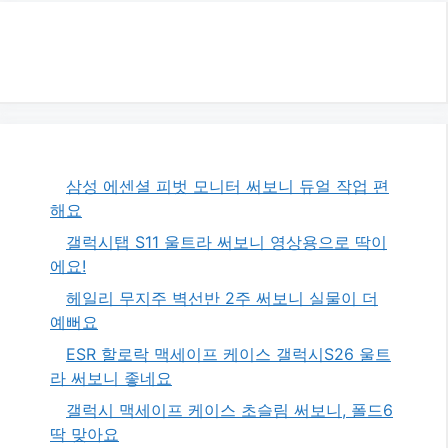
삼성 에센셜 피벗 모니터 써보니 듀얼 작업 편
해요
갤럭시탭 S11 울트라 써보니 영상용으로 딱이
에요!
헤일리 무지주 벽선반 2주 써보니 실물이 더
예뻐요
ESR 할로락 맥세이프 케이스 갤럭시S26 울트
라 써보니 좋네요
갤럭시 맥세이프 케이스 초슬림 써보니, 폴드6
딱 맞아요