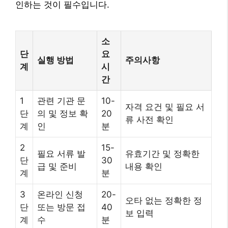
인하는 것이 필수입니다.
소
단
요
실행 방법
주의사항
계
시
간
1
관련 기관 문
10-
자격 요건 및 필요 서
단
의 및 정보 확
20
류 사전 확인
계
인
분
2
15-
필요 서류 발
유효기간 및 정확한
단
30
급 및 준비
내용 확인
계
분
3
온라인 신청
20-
오타 없는 정확한 정
단
또는 방문 접
40
보 입력
계
수
분