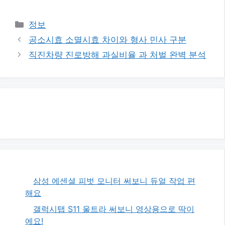
카
정보
테
공소시효 소멸시효 차이와 형사 민사 구분
고
직진차량 진로방해 과실비율 과 처벌 완벽 분석
리
삼성 에센셜 피벗 모니터 써보니 듀얼 작업 편
해요
갤럭시탭 S11 울트라 써보니 영상용으로 딱이
에요!