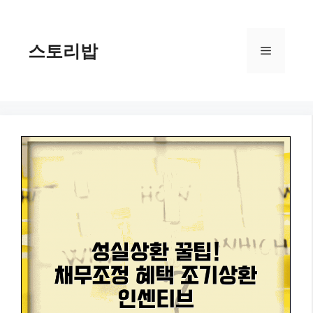
컨
텐
츠
스토리밥
메
로
건
너
뉴
뛰
기