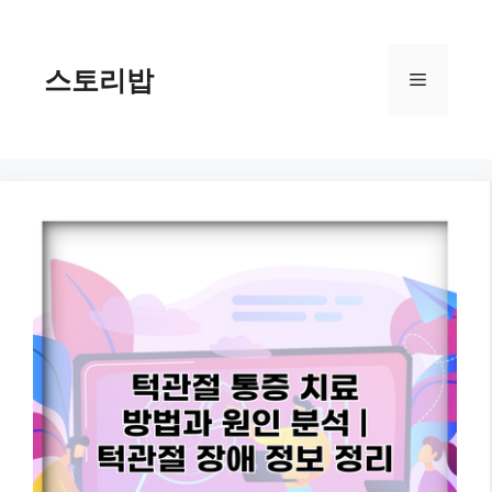
컨
텐
츠
스토리밥
메
로
건
너
뉴
뛰
기