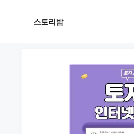
컨
텐
츠
스토리밥
로
건
너
뛰
기