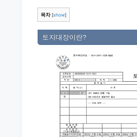
목차
[
show
]
토지대장이란?