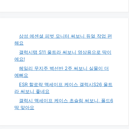
삼성 에센셜 피벗 모니터 써보니 듀얼 작업 편
해요
갤럭시탭 S11 울트라 써보니 영상용으로 딱이
에요!
헤일리 무지주 벽선반 2주 써보니 실물이 더
예뻐요
ESR 할로락 맥세이프 케이스 갤럭시S26 울트
라 써보니 좋네요
갤럭시 맥세이프 케이스 초슬림 써보니, 폴드6
딱 맞아요