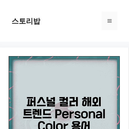
컨
텐
츠
스토리밥
메
로
건
너
뉴
뛰
기