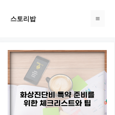
컨
텐
츠
스토리밥
메
로
건
너
뉴
뛰
기