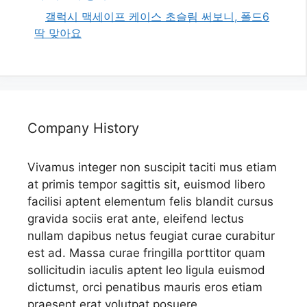
갤럭시 맥세이프 케이스 초슬림 써보니, 폴드6
딱 맞아요
Company History
Vivamus integer non suscipit taciti mus etiam
at primis tempor sagittis sit, euismod libero
facilisi aptent elementum felis blandit cursus
gravida sociis erat ante, eleifend lectus
nullam dapibus netus feugiat curae curabitur
est ad. Massa curae fringilla porttitor quam
sollicitudin iaculis aptent leo ligula euismod
dictumst, orci penatibus mauris eros etiam
praesent erat volutpat posuere.