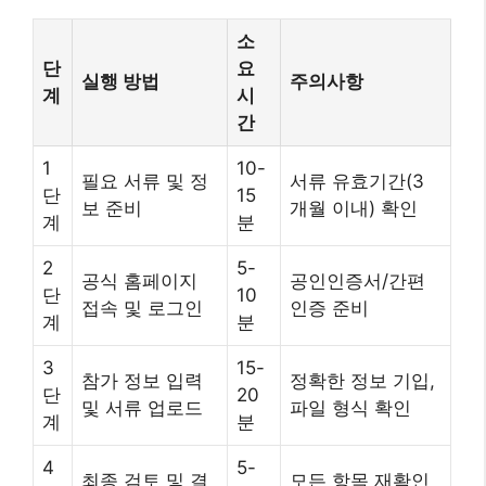
소
단
요
실행 방법
주의사항
계
시
간
1
10-
필요 서류 및 정
서류 유효기간(3
단
15
보 준비
개월 이내) 확인
계
분
2
5-
공식 홈페이지
공인인증서/간편
단
10
접속 및 로그인
인증 준비
계
분
3
15-
참가 정보 입력
정확한 정보 기입,
단
20
및 서류 업로드
파일 형식 확인
계
분
4
5-
최종 검토 및 결
모든 항목 재확인