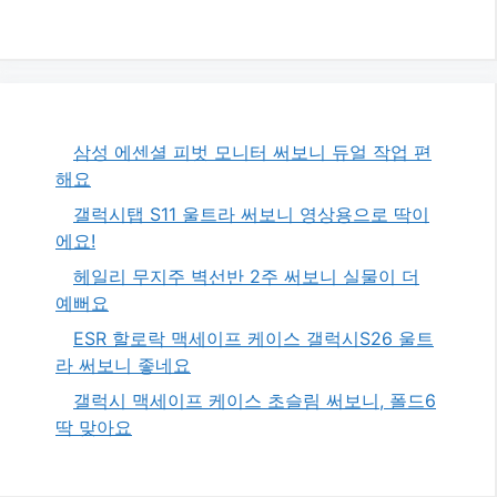
삼성 에센셜 피벗 모니터 써보니 듀얼 작업 편
해요
갤럭시탭 S11 울트라 써보니 영상용으로 딱이
에요!
헤일리 무지주 벽선반 2주 써보니 실물이 더
예뻐요
ESR 할로락 맥세이프 케이스 갤럭시S26 울트
라 써보니 좋네요
갤럭시 맥세이프 케이스 초슬림 써보니, 폴드6
딱 맞아요