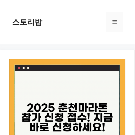
컨
텐
츠
스토리밥
메
로
건
너
뉴
뛰
기