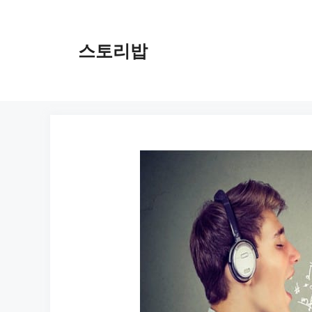
컨
텐
츠
스토리밥
로
건
너
뛰
기