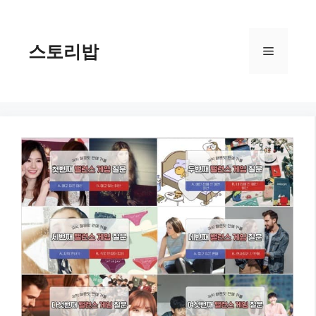
컨
텐
츠
스토리밥
메
로
건
너
뉴
뛰
기