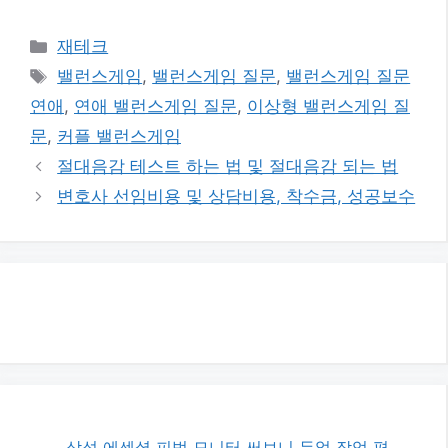
카
재테크
테
태
밸런스게임
,
밸런스게임 질문
,
밸런스게임 질문
고
그
연애
,
연애 밸런스게임 질문
,
이상형 밸런스게임 질
리
문
,
커플 밸런스게임
절대음감 테스트 하는 법 및 절대음감 되는 법
변호사 선임비용 및 상담비용, 착수금, 성공보수
삼성 에센셜 피벗 모니터 써보니 듀얼 작업 편