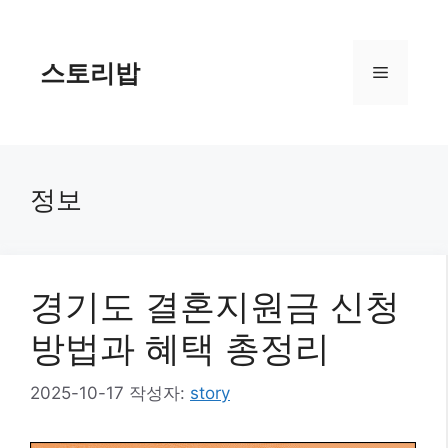
컨
텐
츠
스토리밥
메
로
건
너
뉴
뛰
기
정보
경기도 결혼지원금 신청
방법과 혜택 총정리
2025-10-17
작성자:
story