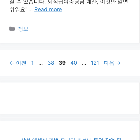
실 수 있습니다. 퇴직급여충당금 계산, 이것만 알면
쉬워요! …
Read more
카
정보
테
고
리
페
페
페
페
페
←
이전
1
…
38
39
40
…
121
다음
→
이
이
이
이
이
지
지
지
지
지
삼성 에센셜 피벗 모니터 써보니 듀얼 작업 편