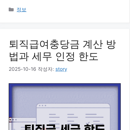
카
정보
테
고
리
퇴직급여충당금 계산 방
법과 세무 인정 한도
2025-10-16
작성자:
story