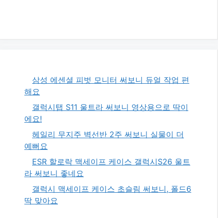
삼성 에센셜 피벗 모니터 써보니 듀얼 작업 편
해요
갤럭시탭 S11 울트라 써보니 영상용으로 딱이
에요!
헤일리 무지주 벽선반 2주 써보니 실물이 더
예뻐요
ESR 할로락 맥세이프 케이스 갤럭시S26 울트
라 써보니 좋네요
갤럭시 맥세이프 케이스 초슬림 써보니, 폴드6
딱 맞아요