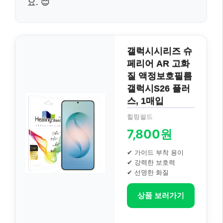
요. 😊
갤럭시시리즈 슈
페리어 AR 고화
질 액정보호필름
갤럭시S26 플러
스, 1매입
힐링쉴드
7,800원
✔ 가이드 부착 용이
✔ 강력한 보호력
✔ 선명한 화질
상품 보러가기