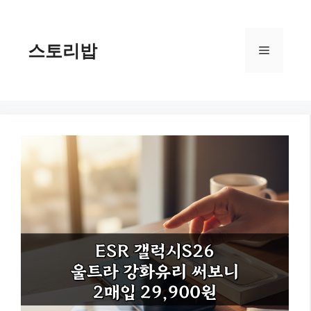
컨
텐
츠
스토리밥
메
로
건
너
뉴
뛰
기