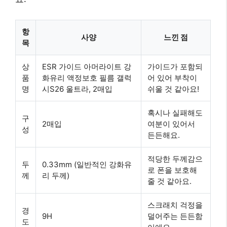
항
사양
느낀 점
목
상
ESR 가이드 아머라이트 강
가이드가 포함되
품
화유리 액정보호 필름 갤럭
어 있어 부착이
명
시S26 울트라, 2매입
쉬울 것 같아요!
혹시나 실패해도
구
2매입
여분이 있어서
성
든든해요.
적당한 두께감으
두
0.33mm (일반적인 강화유
로 폰을 보호해
께
리 두께)
줄 것 같아요.
스크래치 걱정을
경
9H
덜어주는 든든함
도