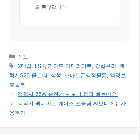
도 괜찮답니다!
카
정보
테
태
2매입
,
ESR
,
가이드 아머라이트
,
강화유리
,
갤
고
그
럭시S26 울트라
,
삼성
,
스마트폰액정필름
,
액정보
리
호필름
갤럭시 25W 충전기 써보니 정말 빠르네요!
갤럭시 맥세이프 케이스 초슬림 써보니 2주 사
용후기