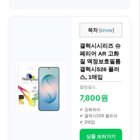
목차
[
show
]
갤럭시시리즈 슈
페리어 AR 고화
질 액정보호필름
갤럭시S26 플러
스, 1매입
힐링쉴드
7,800원
✔ 강화유리
✔ 갤럭시S26 울트라
✔ 2매입
상품 보러가기