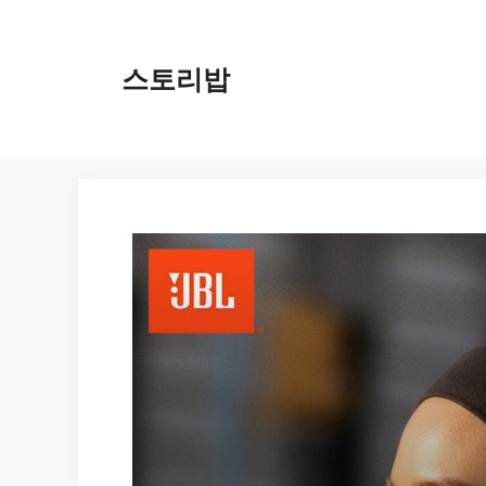
컨
텐
츠
스토리밥
로
건
너
뛰
기