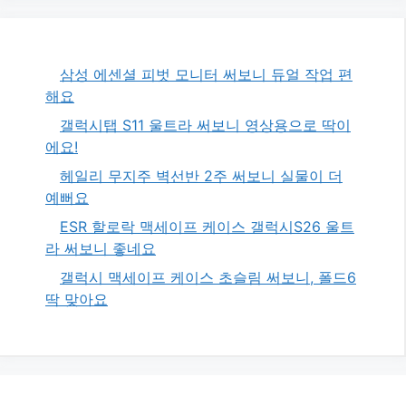
삼성 에센셜 피벗 모니터 써보니 듀얼 작업 편
해요
갤럭시탭 S11 울트라 써보니 영상용으로 딱이
에요!
헤일리 무지주 벽선반 2주 써보니 실물이 더
예뻐요
ESR 할로락 맥세이프 케이스 갤럭시S26 울트
라 써보니 좋네요
갤럭시 맥세이프 케이스 초슬림 써보니, 폴드6
딱 맞아요