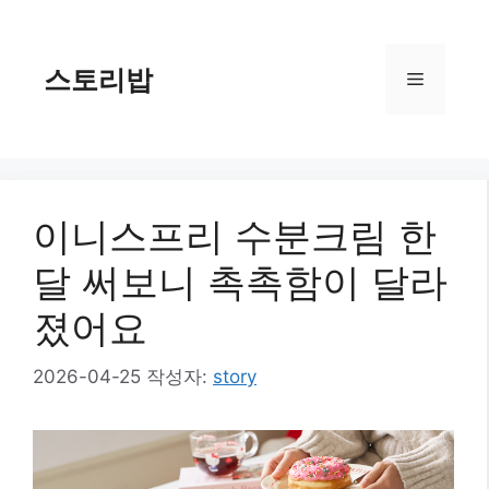
컨
텐
츠
스토리밥
메
로
건
너
뉴
뛰
기
이니스프리 수분크림 한
달 써보니 촉촉함이 달라
졌어요
2026-04-25
작성자:
story