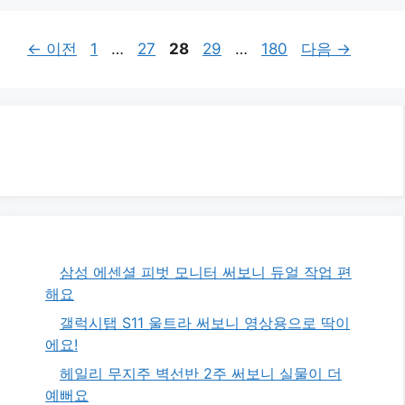
페
페
페
페
페
←
이전
1
…
27
28
29
…
180
다음
→
이
이
이
이
이
지
지
지
지
지
삼성 에센셜 피벗 모니터 써보니 듀얼 작업 편
해요
갤럭시탭 S11 울트라 써보니 영상용으로 딱이
에요!
헤일리 무지주 벽선반 2주 써보니 실물이 더
예뻐요