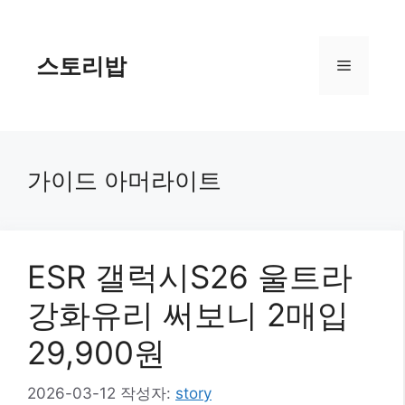
컨
텐
츠
스토리밥
메
로
건
너
뉴
뛰
기
가이드 아머라이트
ESR 갤럭시S26 울트라
강화유리 써보니 2매입
29,900원
2026-03-12
작성자:
story