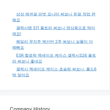
삼성 에센셜 피벗 모니터 써보니 듀얼 작업 편
해요
갤럭시탭 S11 울트라 써보니 영상용으로 딱이
에요!
헤일리 무지주 벽선반 2주 써보니 실물이 더
예뻐요
ESR 할로락 맥세이프 케이스 갤럭시S26 울트
라 써보니 좋네요
갤럭시 맥세이프 케이스 초슬림 써보니, 폴드6
딱 맞아요
Company History