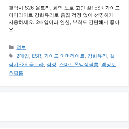
갤럭시 S26 울트라, 화면 보호 고민 끝! ESR 가이드
아머라이트 강화유리로 흠집 걱정 없이 선명하게
사용하세요. 2매입이라 안심, 부착도 간편해서 좋아
요.
카
정보
테
태
2매입
,
ESR
,
가이드 아머라이트
,
강화유리
,
갤
고
그
럭시S26 울트라
,
삼성
,
스마트폰액정필름
,
액정보
리
호필름