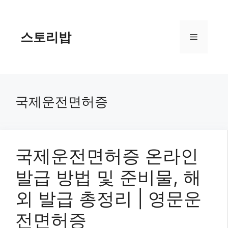
컨
텐
츠
스토리밥
메
로
건
너
뉴
뛰
기
국제운전면허증
국제운전면허증 온라인
발급 방법 및 준비물, 해
외 발급 총정리 | 영문운
전면허증