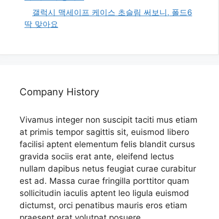
갤럭시 맥세이프 케이스 초슬림 써보니, 폴드6
딱 맞아요
Company History
Vivamus integer non suscipit taciti mus etiam
at primis tempor sagittis sit, euismod libero
facilisi aptent elementum felis blandit cursus
gravida sociis erat ante, eleifend lectus
nullam dapibus netus feugiat curae curabitur
est ad. Massa curae fringilla porttitor quam
sollicitudin iaculis aptent leo ligula euismod
dictumst, orci penatibus mauris eros etiam
praesent erat volutpat posuere.