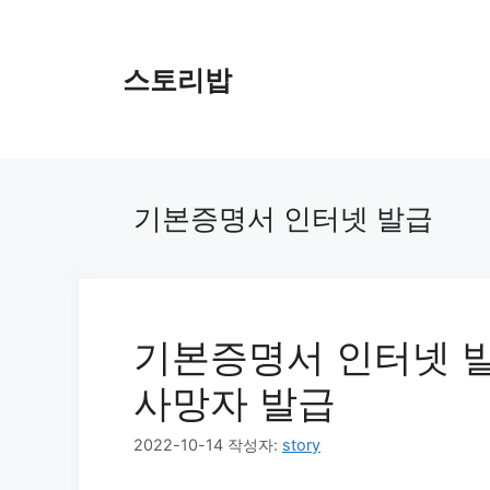
컨
텐
츠
스토리밥
로
건
너
뛰
기
기본증명서 인터넷 발급
기본증명서 인터넷 발급
사망자 발급
2022-10-14
작성자:
story