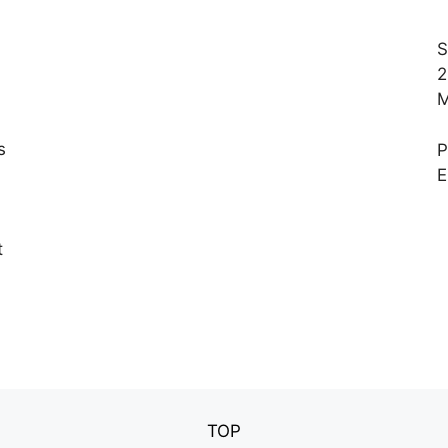
S
2
M
s
E
,
t
TOP