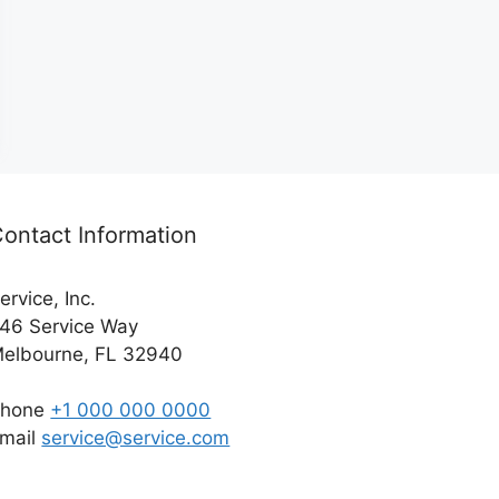
ontact Information
ervice, Inc.
46 Service Way
elbourne, FL 32940
Phone
+1 000 000 0000
mail
service@service.com