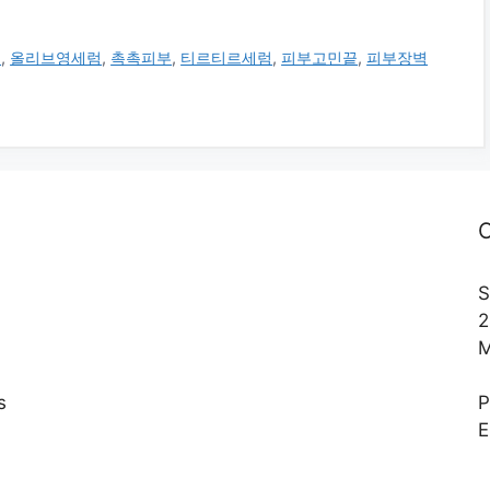
전
,
올리브영세럼
,
촉촉피부
,
티르티르세럼
,
피부고민끝
,
피부장벽
C
S
2
M
s
E
,