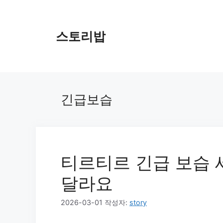
컨
텐
츠
스토리밥
로
건
너
뛰
기
긴급보습
티르티르 긴급 보습 
달라요
2026-03-01
작성자:
story