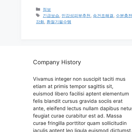
카
정보
테
태
긴급보습
,
민감성피부추천
,
속건조해결
,
수분충
고
그
강화
,
환절기필수템
리
Company History
Vivamus integer non suscipit taciti mus
etiam at primis tempor sagittis sit,
euismod libero facilisi aptent elementum
felis blandit cursus gravida sociis erat
ante, eleifend lectus nullam dapibus netu
feugiat curae curabitur est ad. Massa
curae fringilla porttitor quam sollicitudin
iaculis aptent leo ligula euismod dictumst