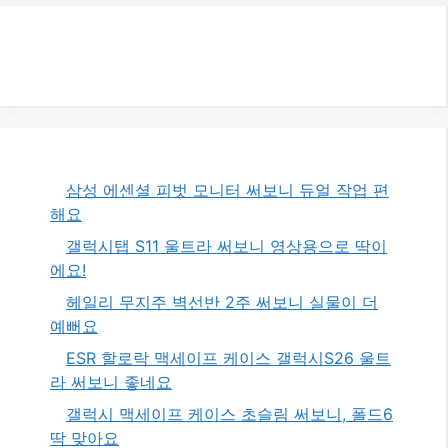
삼성 에센셜 피벗 모니터 써보니 듀얼 작업 편
해요
갤럭시탭 S11 울트라 써보니 영상용으로 딱이
에요!
헤일리 무지주 벽선반 2주 써보니 실물이 더
예뻐요
ESR 할로락 맥세이프 케이스 갤럭시S26 울트
라 써보니 좋네요
갤럭시 맥세이프 케이스 초슬림 써보니, 폴드6
딱 맞아요