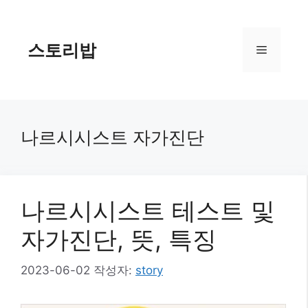
컨
텐
츠
스토리밥
메
로
건
너
뉴
뛰
기
나르시시스트 자가진단
나르시시스트 테스트 및
자가진단, 뜻, 특징
2023-06-02
작성자:
story