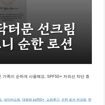
 가족이 순하게 사용해요. SPF50+ 자외선 차단 효
1L
,
네이버쇼핑
,
대용량 spf50+
,
쇼핑후기
,
순한 로션 썬크림
,
한