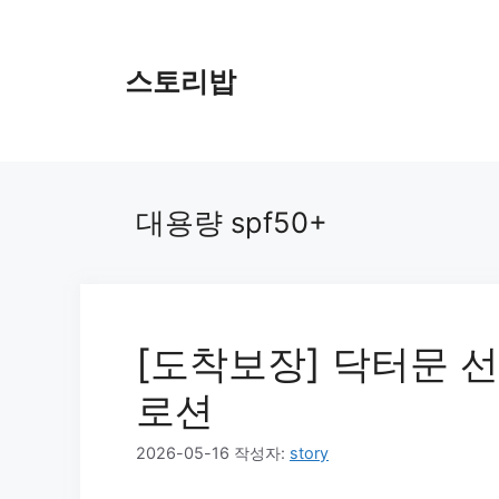
컨
텐
츠
스토리밥
로
건
너
뛰
기
대용량 spf50+
[도착보장] 닥터문 
로션
2026-05-16
작성자:
story