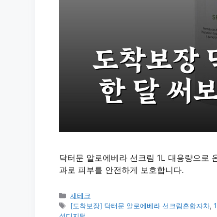
닥터문 알로에베라 선크림 1L 대용량으로 온
과로 피부를 안전하게 보호합니다.
카
재테크
테
태
[도착보장] 닥터문 알로에베라 선크림혼합자차
,
고
그
성디지털