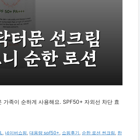
 가족이 순하게 사용해요. SPF50+ 자외선 차단 효
1L
,
네이버쇼핑
,
대용량 spf50+
,
쇼핑후기
,
순한 로션 썬크림
,
한