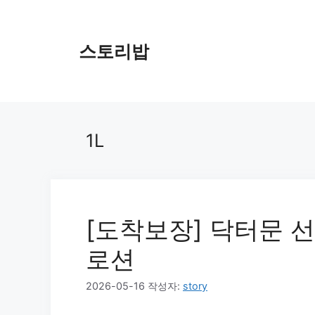
컨
텐
츠
스토리밥
로
건
너
뛰
기
1L
[도착보장] 닥터문 
로션
2026-05-16
작성자:
story