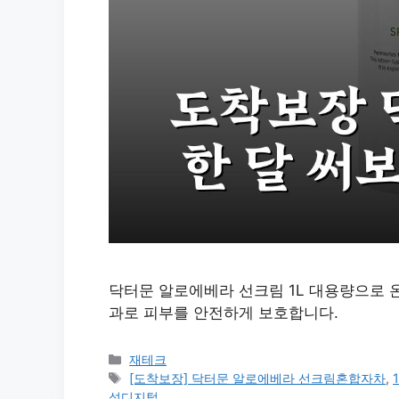
닥터문 알로에베라 선크림 1L 대용량으로 온
과로 피부를 안전하게 보호합니다.
카
재테크
테
태
[도착보장] 닥터문 알로에베라 선크림혼합자차
,
고
그
성디지털