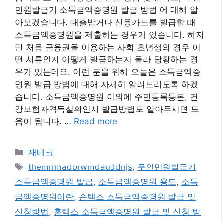
민원발급기 소득금액증명원 발급 방법 에 대해 알
아보겠습니다. 대출받거나 신용카드를 발급할 때
소득금액증명원을 제출하는 경우가 있습니다. 하지
만 처음 금융권을 이용하는 사회 초년생의 경우 어
떤 서류인지 어떻게 발급하는지 몰라 당황하는 경
우가 있는데요. 이런 분을 위해 오늘은 소득금액증
명원 발급 방법에 대해 자세히 알려드리도록 하겠
습니다. 소득금액증명원 이외에 주민등록등본, 건
강보험자격득실확인서 발급방법도 알아두시면 도
움이 됩니다. …
Read more
카
재테크
테
태
themrrmadorwmdauddnjs
,
무인민원발급기
고
그
소득금액증명원 발급
,
소득금액증명원 용도
,
소득
리
금액증명원이란
,
손택스 소득금액증명원 발급 및
신청방법
,
홈택스 소득금액증명원 발급 및 신청 방