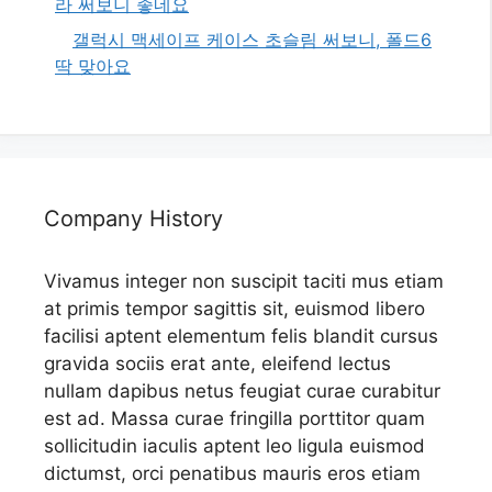
라 써보니 좋네요
갤럭시 맥세이프 케이스 초슬림 써보니, 폴드6
딱 맞아요
Company History
Vivamus integer non suscipit taciti mus etiam
at primis tempor sagittis sit, euismod libero
facilisi aptent elementum felis blandit cursus
gravida sociis erat ante, eleifend lectus
nullam dapibus netus feugiat curae curabitur
est ad. Massa curae fringilla porttitor quam
sollicitudin iaculis aptent leo ligula euismod
dictumst, orci penatibus mauris eros etiam