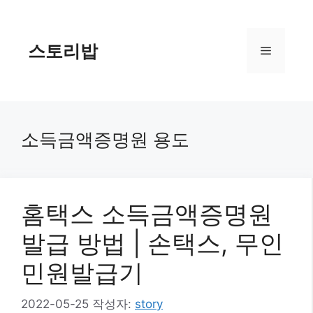
컨
텐
츠
스토리밥
메
로
건
너
뉴
뛰
기
소득금액증명원 용도
홈택스 소득금액증명원
발급 방법 | 손택스, 무인
민원발급기
2022-05-25
작성자:
story