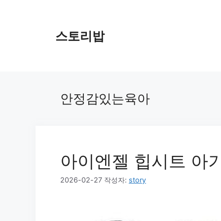
컨
텐
츠
스토리밥
로
건
너
뛰
기
안정감있는육아
아이엔젤 힙시트 아기
2026-02-27
작성자:
story