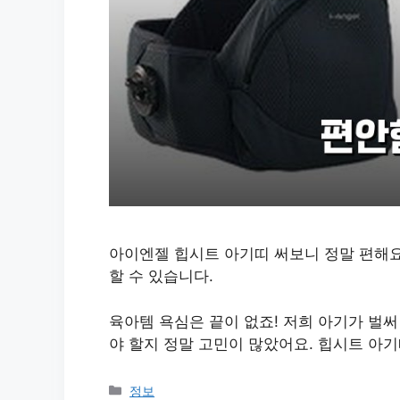
아이엔젤 힙시트 아기띠 써보니 정말 편해요
할 수 있습니다.
육아템 욕심은 끝이 없죠! 저희 아기가 벌써
야 할지 정말 고민이 많았어요. 힙시트 아
카
정보