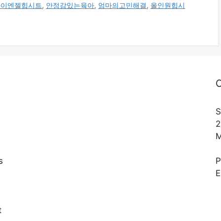
아이엔젤힙시트
,
안정감있는육아
,
엄마의고민해결
,
올인원힙시
C
S
2
M
s
E
,
t