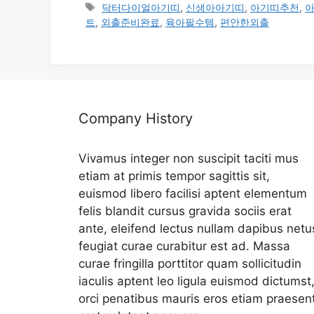
테
태
닥터다이얼아기띠
,
신생아아기띠
,
아기띠추천
,
고
그
트
,
외출준비완료
,
육아필수템
,
편안한외출
리
Company History
Vivamus integer non suscipit taciti mus
etiam at primis tempor sagittis sit,
euismod libero facilisi aptent elementum
felis blandit cursus gravida sociis erat
ante, eleifend lectus nullam dapibus netu
feugiat curae curabitur est ad. Massa
curae fringilla porttitor quam sollicitudin
iaculis aptent leo ligula euismod dictumst
orci penatibus mauris eros etiam praesen