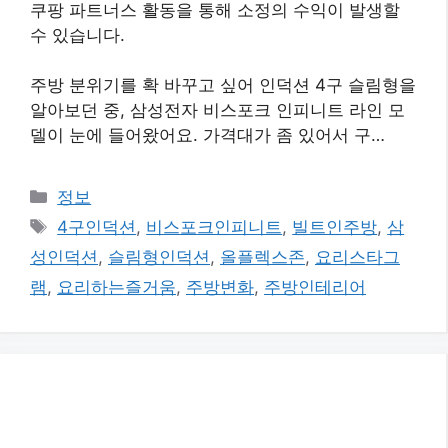
쿠팡 파트너스 활동을 통해 소정의 수익이 발생할
수 있습니다.
주방 분위기를 확 바꾸고 싶어 인덕션 4구 슬림형을
알아보던 중, 삼성전자 비스포크 인피니트 라인 모
델이 눈에 들어왔어요. 가격대가 좀 있어서 구…
카
정보
테
태
4구인덕션
,
비스포크인피니트
,
빌트인주방
,
삼
고
그
성인덕션
,
슬림형인덕션
,
올플렉스존
,
요리스타그
리
램
,
요리하는즐거움
,
주방변화
,
주방인테리어