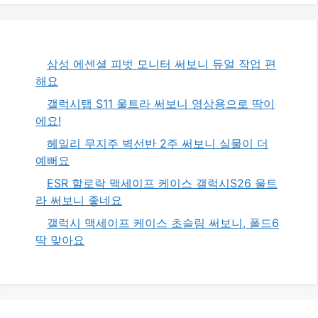
삼성 에센셜 피벗 모니터 써보니 듀얼 작업 편
해요
갤럭시탭 S11 울트라 써보니 영상용으로 딱이
에요!
헤일리 무지주 벽선반 2주 써보니 실물이 더
예뻐요
ESR 할로락 맥세이프 케이스 갤럭시S26 울트
라 써보니 좋네요
갤럭시 맥세이프 케이스 초슬림 써보니, 폴드6
딱 맞아요