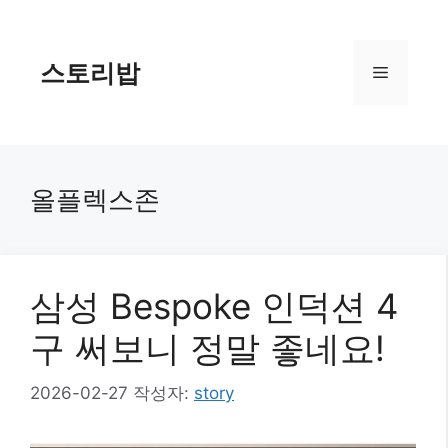
컨
텐
츠
스토리밥
메
로
건
너
뉴
뛰
기
올플렉스존
삼성 Bespoke 인덕션 4
구 써보니 정말 좋네요!
2026-02-27
작성자:
story