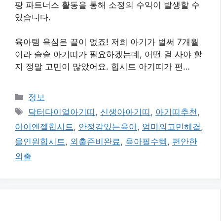
팡 파트너스 활동을 통해 소정의 수익이 발생할 수
있습니다.
육아템 욕심은 끝이 없죠! 저희 아기가 벌써 7개월
이라 슬슬 아기띠가 필요하겠는데, 어떤 걸 사야 할
지 정말 고민이 많았어요. 힙시트 아기띠가 편…
카
정보
테
태
닥터다이얼아기띠
,
신생아아기띠
,
아기띠추천
,
고
그
아이엔젤힙시트
,
안정감있는육아
,
엄마의고민해결
,
리
올인원힙시트
,
외출준비완료
,
육아필수템
,
편안한
외출