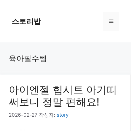
컨
텐
츠
스토리밥
메
로
건
너
뉴
뛰
기
육아필수템
아이엔젤 힙시트 아기띠
써보니 정말 편해요!
2026-02-27
작성자:
story