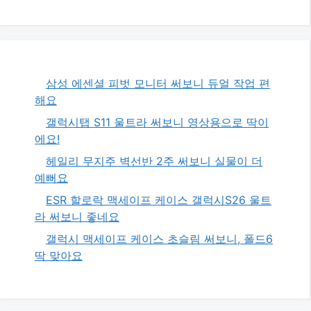
삼성 에센셜 피벗 모니터 써보니 듀얼 작업 편
해요
갤럭시탭 S11 울트라 써보니 영상용으로 딱이
에요!
헤일리 무지주 벽선반 2주 써보니 실물이 더
예뻐요
ESR 할로락 맥세이프 케이스 갤럭시S26 울트
라 써보니 좋네요
갤럭시 맥세이프 케이스 초슬림 써보니, 폴드6
딱 맞아요