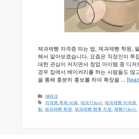
제과제빵 자격증 따는 법, 제과제빵 학원, 필
해서 알아보겠습니다. 요즘은 직장인이 투잡
대한 관심이 커지면서 창업 아이템 중 디저
경우 집에서 베이커리를 하는 사람들도 많고
을 통해 충분히 홍보를 하여 확장을 …
Rea
카
재테크
테
태
자격증 취득 비용
,
제과기능사
,
제과제빵 자격증
,
고
그
험
,
제과제빵 학원
,
제과제빵 향후 진로
,
제빵기능사
,
리