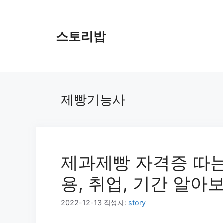
컨
텐
츠
스토리밥
로
건
너
뛰
기
제빵기능사
제과제빵 자격증 따는법
용, 취업, 기간 알아
2022-12-13
작성자:
story