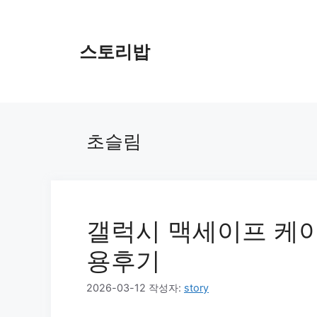
컨
텐
츠
스토리밥
로
건
너
뛰
기
초슬림
갤럭시 맥세이프 케이
용후기
2026-03-12
작성자:
story