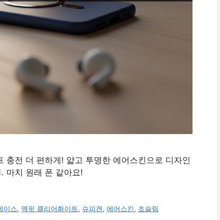
프 충전 더 편하게! 얇고 투명한 에어스킨으로 디자인
. 마치 원래 폰 같아요!
케이스
,
맥핏 클리어화이트
,
슈피겐
,
에어스킨
,
초슬림