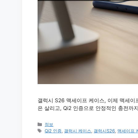
갤럭시 S26 맥세이프 케이스, 이제 맥세이
은 살리고, Qi2 인증으로 안정적인 충전까지
카
정보
테
태
Qi2 인증
,
갤럭시 케이스
,
갤럭시S26
,
맥세이프 
고
그