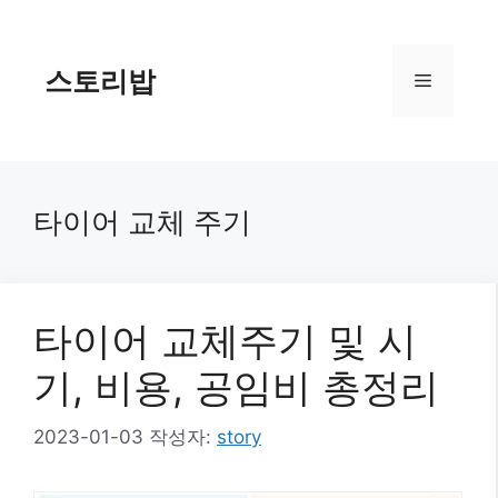
컨
텐
츠
스토리밥
메
로
건
너
뉴
뛰
기
타이어 교체 주기
타이어 교체주기 및 시
기, 비용, 공임비 총정리
2023-01-03
작성자:
story