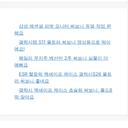
삼성 에센셜 피벗 모니터 써보니 듀얼 작업 편
해요
갤럭시탭 S11 울트라 써보니 영상용으로 딱이
에요!
헤일리 무지주 벽선반 2주 써보니 실물이 더
예뻐요
ESR 할로락 맥세이프 케이스 갤럭시S26 울트
라 써보니 좋네요
갤럭시 맥세이프 케이스 초슬림 써보니, 폴드6
딱 맞아요